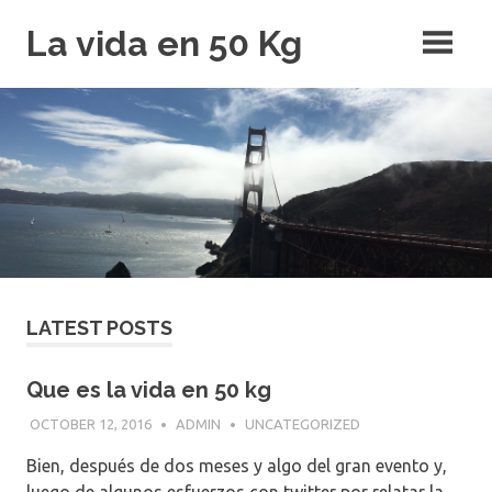
Skip
La vida en 50 Kg
to
content
LATEST POSTS
Que es la vida en 50 kg
OCTOBER 12, 2016
ADMIN
UNCATEGORIZED
Bien, después de dos meses y algo del gran evento y,
luego de algunos esfuerzos con twitter por relatar la